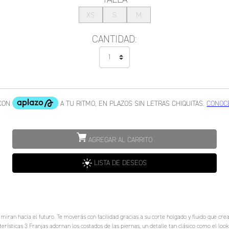
XS
S
M
CANTIDAD:
AGREGAR AL CARRITO
LISTA DE DESEOS
iran hacia el futuro. Te moverás con facilidad gracias a su corte holgado y fluido que crea
rísticas 3 Franjas adornan los costados de las piernas, un detalle tan clásico como el look 