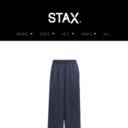
BRAND
SHE'S
HE'S
MINI'S
ALV_