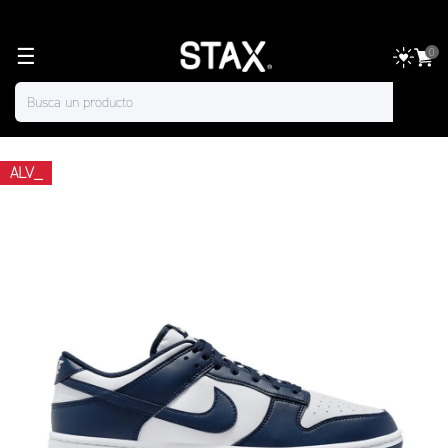
☰
0
ALV_