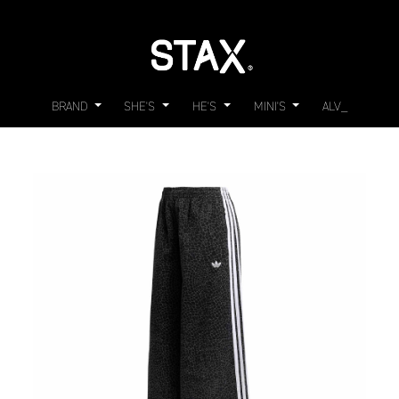
BRAND
SHE'S
HE'S
MINI'S
ALV_