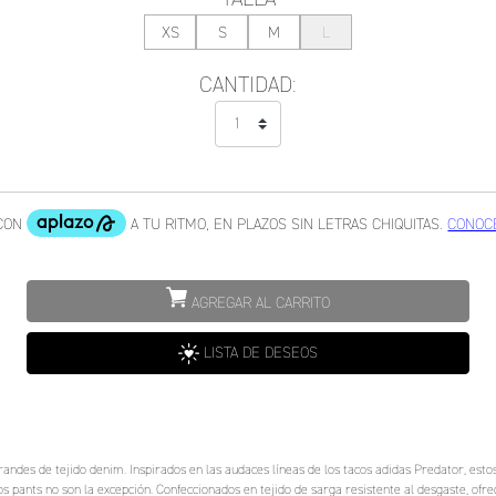
XS
S
M
L
CANTIDAD:
AGREGAR AL CARRITO
LISTA DE DESEOS
agrandes de tejido denim. Inspirados en las audaces líneas de los tacos adidas Predator, es
os pants no son la excepción. Confeccionados en tejido de sarga resistente al desgaste, ofr