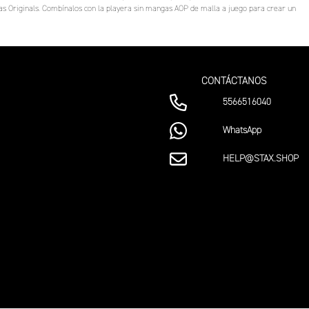
das Originals. Combínalos con la playera sin mangas AOP de malla a juego para crear un
CONTÁCTANOS
5566516040
WhatsApp
HELP@STAX.SHOP