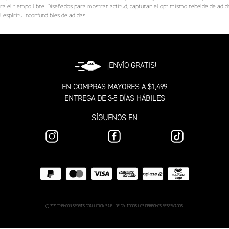
ara el tiempo libre. Diseñados para mostrar actitud, capturan el optimismo rebelde de adi
 espíritu inconfundibles de adidas.
¡ENVÍO GRATIS!
EN COMPRAS MAYORES A $1,499
ENTREGA DE 3-5 DÍAS HÁBILES
SÍGUENOS EN
© 2020 TYPHOON SPORTS COALLITION S.A.P.I. DE C.V. TODOS LOS DERECHOS RESERVADOS.