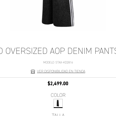
D OVERSIZED AOP DENIM PANT
MODELO:
STAX-KD2816
VER DISPONIBILIDAD EN TIENDA
$2,499.00
COLOR
TALLA