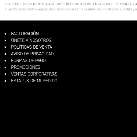
practicidad, lo que permite pasar con facilidad de un look urbano a uno más relajado p
atuendo coordinado y seguro de sí mismo que llame la atención, mostrando el estilo y el
FACTURACIÓN
ÚNETE A NOSOTROS
POLÍTICAS DE VENTA
AVISO DE PRIVACIDAD
FORMAS DE PAGO
PROMOCIONES
VENTAS CORPORATIVAS
ESTATUS DE MI PEDIDO