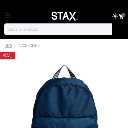
☰
0
HE'S
ACCESORIES
ALV_