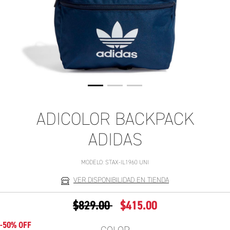
ADICOLOR BACKPACK
ADIDAS
MODELO:
STAX-IL1960 UNI
VER DISPONIBILIDAD EN TIENDA
PRECIO REDUCIDO DE
A
$829.00
$415.00
-50% OFF