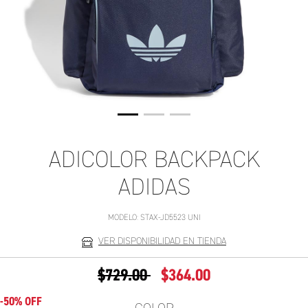
ADICOLOR BACKPACK
ADIDAS
MODELO:
STAX-JD5523 UNI
VER DISPONIBILIDAD EN TIENDA
PRECIO REDUCIDO DE
A
$729.00
$364.00
-50% OFF