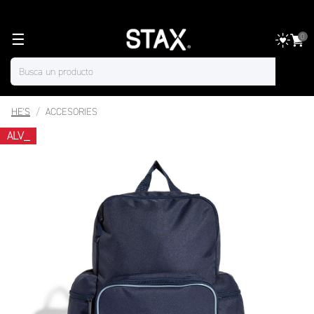
☰
0
HE'S
ACCESORIES
ALV_