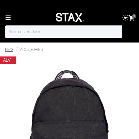
☰
0
HE'S
ACCESORIES
ALV_