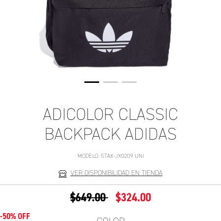
ADICOLOR CLASSIC
BACKPACK ADIDAS
MODELO:
STAX-JX0209 UNI
VER DISPONIBILIDAD EN TIENDA
PRECIO REDUCIDO DE
A
$649.00
$324.00
-50% OFF