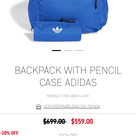
BACKPACK WITH PENCIL
CASE ADIDAS
MODELO:
STAX-JW0314 UNI
VER DISPONIBILIDAD EN TIENDA
PRECIO REDUCIDO DE
A
$699.00
$559.00
-20% OFF