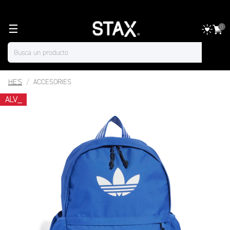
☰
0
HE'S
ACCESORIES
ALV_