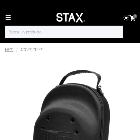
☰
0
HE'S
ACCESORIES