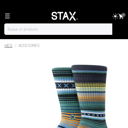
☰
0
HE'S
ACCESORIES