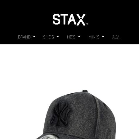
BRAND
SHE'S
HE'S
MINI'S
ALV_