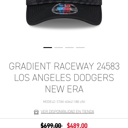
GRADIENT RACEWAY 24583
LOS ANGELES DODGERS
NEW ERA
MODELO:
STAX-60641188 UNI
VER DISPONIBILIDAD EN TIENDA
PRECIO REDUCIDO DE
A
$699.00
$489.00