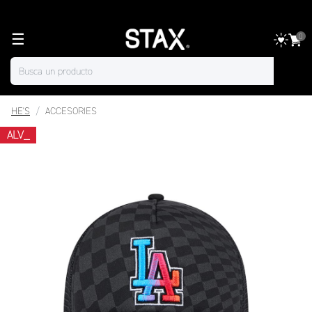
☰
0
HE'S
ACCESORIES
ALV_