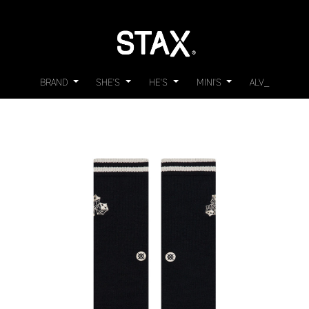
BRAND
SHE'S
HE'S
MINI'S
ALV_