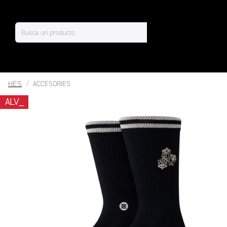
HE'S
ACCESORIES
ALV_