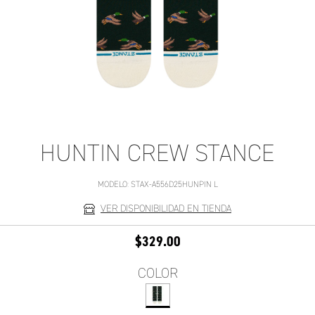
HUNTIN CREW STANCE
MODELO:
STAX-A556D25HUNPIN L
VER DISPONIBILIDAD EN TIENDA
$329.00
COLOR