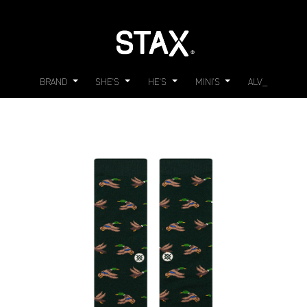
BRAND
SHE'S
HE'S
MINI'S
ALV_