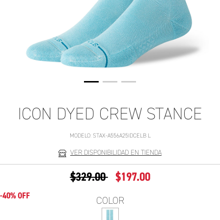
ICON DYED CREW STANCE
MODELO:
STAX-A556A25IDCELB L
VER DISPONIBILIDAD EN TIENDA
PRECIO REDUCIDO DE
A
$329.00
$197.00
-40% OFF
COLOR