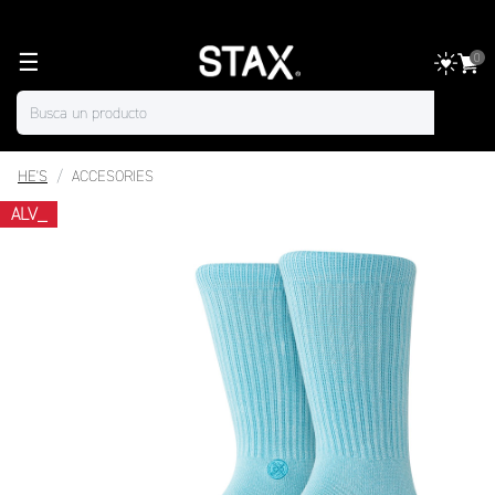
☰
0
HE'S
ACCESORIES
ALV_