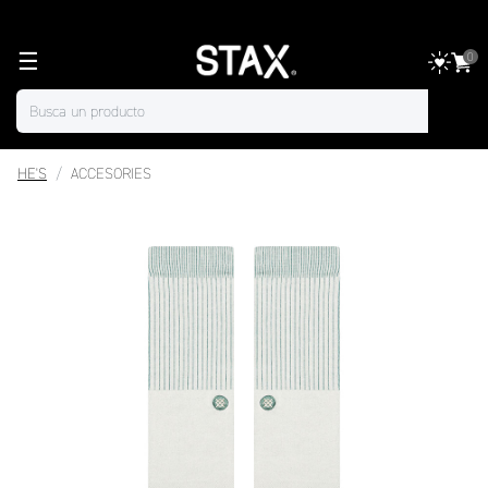
☰
0
HE'S
ACCESORIES