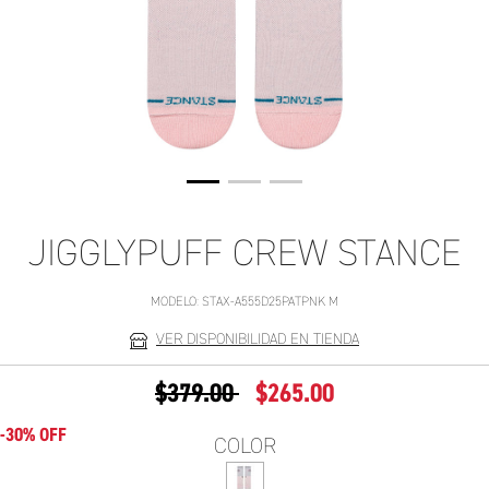
JIGGLYPUFF CREW STANCE
MODELO:
STAX-A555D25PATPNK M
VER DISPONIBILIDAD EN TIENDA
PRECIO REDUCIDO DE
A
$379.00
$265.00
-30% OFF
COLOR