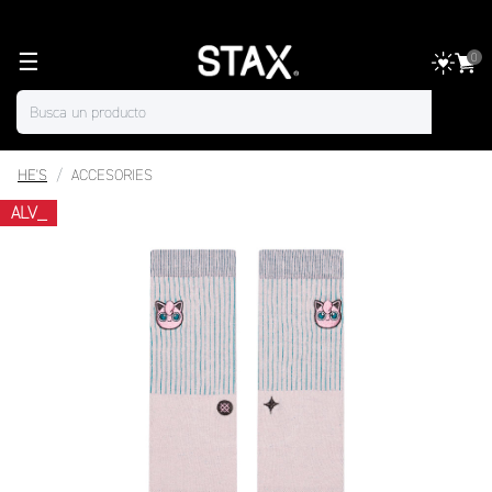
☰
0
HE'S
ACCESORIES
ALV_