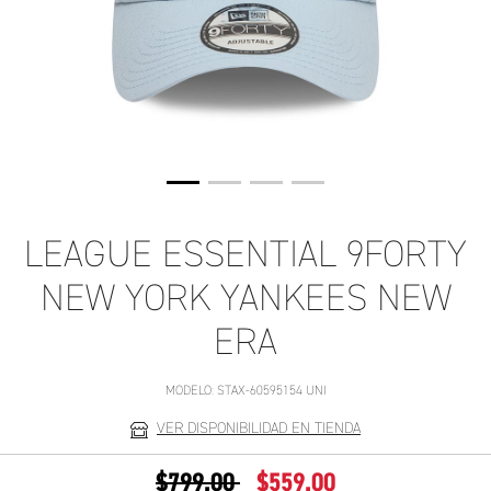
LEAGUE ESSENTIAL 9FORTY
NEW YORK YANKEES NEW
ERA
MODELO:
STAX-60595154 UNI
VER DISPONIBILIDAD EN TIENDA
PRECIO REDUCIDO DE
A
$799.00
$559.00