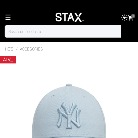
☰
0
HE'S
ACCESORIES
ALV_