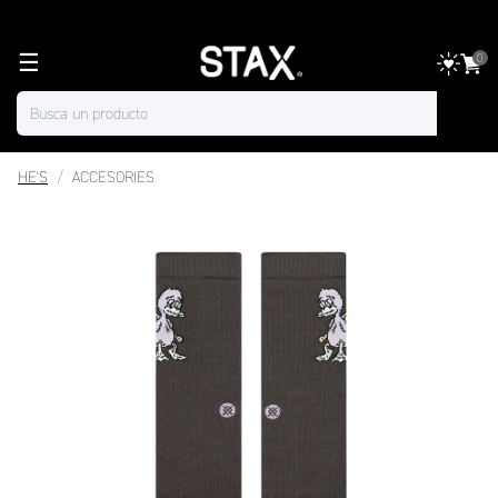
☰
0
HE'S
ACCESORIES