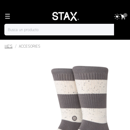
☰
0
HE'S
ACCESORIES