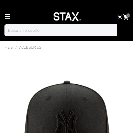
☰
0
HE'S
ACCESORIES