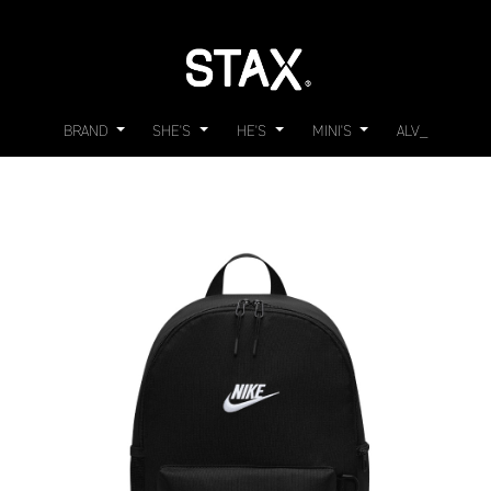
BRAND
SHE'S
HE'S
MINI'S
ALV_