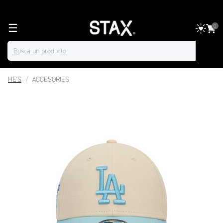
☰
0
HE'S
ACCESORIES