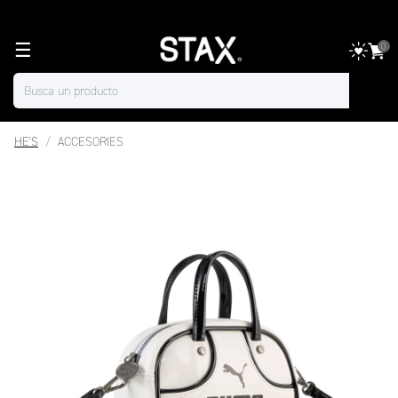
☰
0
HE'S
ACCESORIES