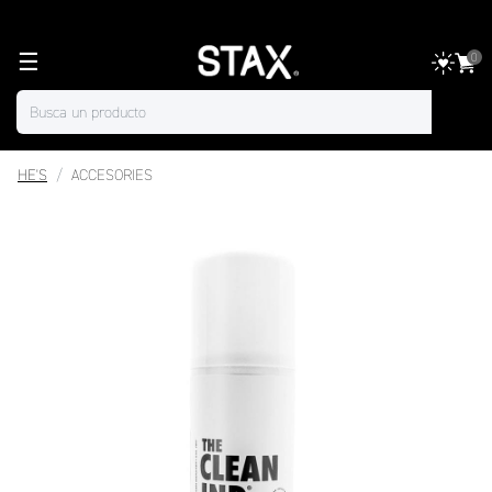
☰
0
HE'S
ACCESORIES