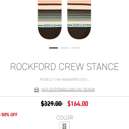
ROCKFORD CREW STANCE
MODELO:
STAX-A556A25ROCSEG L
VER DISPONIBILIDAD EN TIENDA
PRECIO REDUCIDO DE
A
$329.00
$164.00
-50% OFF
COLOR