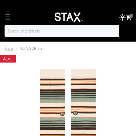
☰
0
HE'S
ACCESORIES
ALV_