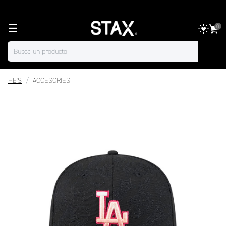
☰
0
HE'S
ACCESORIES