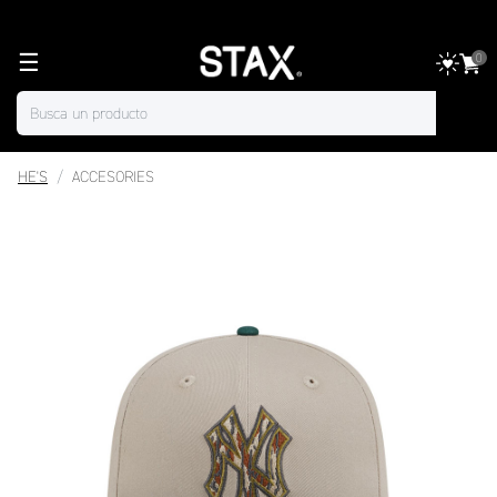
☰
0
HE'S
ACCESORIES