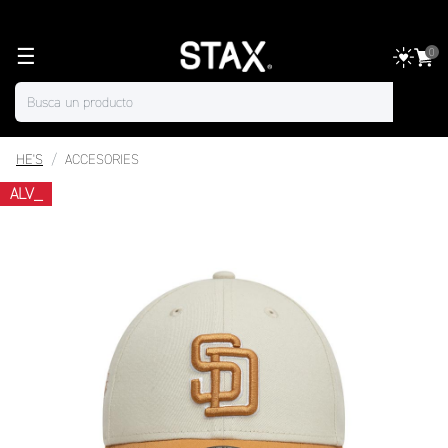
☰
0
HE'S
ACCESORIES
ALV_