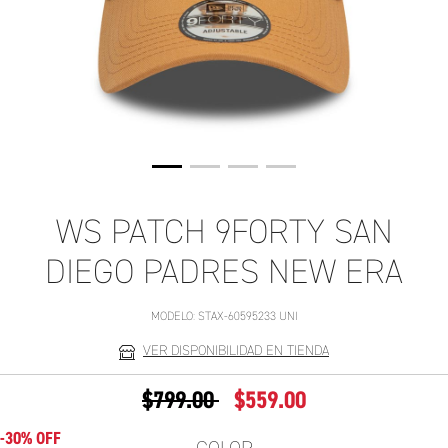
WS PATCH 9FORTY SAN
DIEGO PADRES NEW ERA
MODELO:
STAX-60595233 UNI
VER DISPONIBILIDAD EN TIENDA
PRECIO REDUCIDO DE
A
$799.00
$559.00
-30% OFF