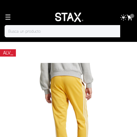
☰
0
ALV_