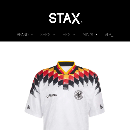
BRAND
SHE'S
HE'S
MINI'S
ALV_