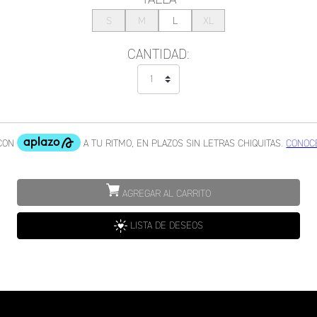
S
M
L
XL
CANTIDAD:
AGREGAR AL CARRITO
LISTA DE DESEOS