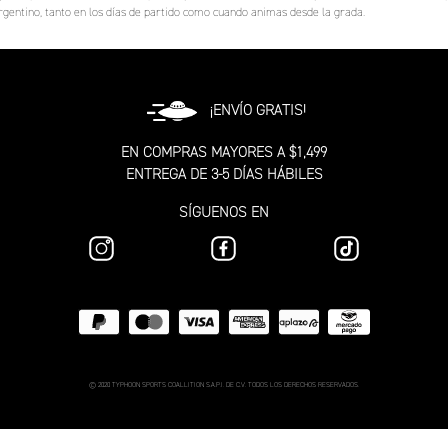
argentino, tanto en los días de partido como cuando animas desde la grada.
¡ENVÍO GRATIS!
EN COMPRAS MAYORES A $1,499
ENTREGA DE 3-5 DÍAS HÁBILES
SÍGUENOS EN
© 2020 TYPHOON SPORTS COALLITION S.A.P.I. DE C.V. TODOS LOS DERECHOS RESERVADOS.