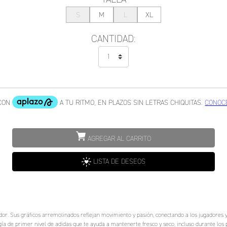
S
M
L
XL
CANTIDAD:
AGREGAR AL CARRITO
LISTA DE DESEOS
dor. Sus gráficos arremolinados reflejan movimiento y pasión, conectando a los jugadores y 
gía de primer nivel de adidas que te ayuda a mantenerte fresco y seco, incluso durante los