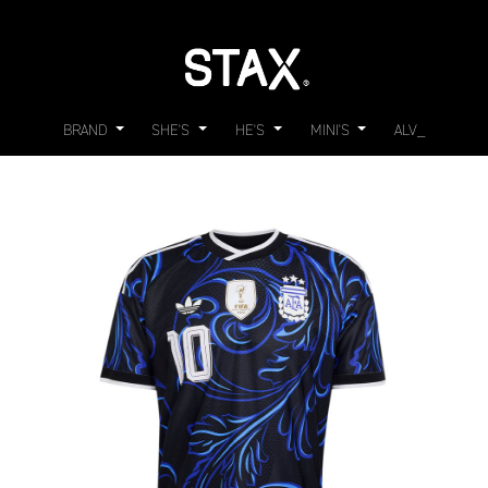
BRAND
SHE'S
HE'S
MINI'S
ALV_