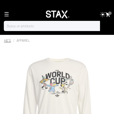
☰
0
HE'S
APPAREL