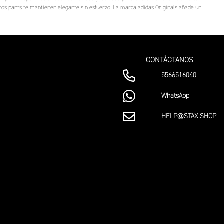
stos pants te mantienen elegante sin esfuerzo. La marca adidas Originals añade un
CONTÁCTANOS
5566516040
WhatsApp
HELP@STAX.SHOP