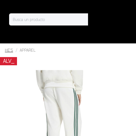
HE'S
APPAREL
ALV_