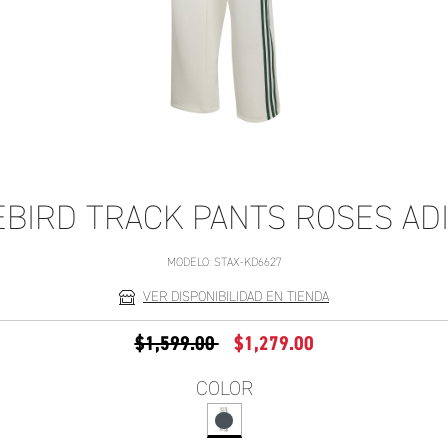
EBIRD TRACK PANTS ROSES AD
MODELO:
STAX-KD6627
VER DISPONIBILIDAD EN TIENDA
PRECIO REDUCIDO DE
A
$1,599.00
$1,279.00
COLOR