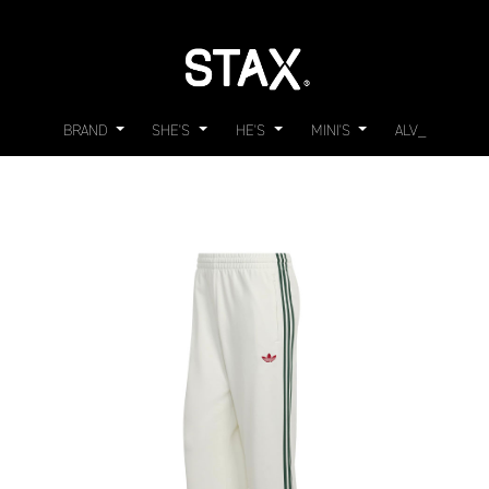
BRAND
SHE'S
HE'S
MINI'S
ALV_