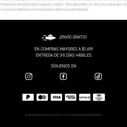
rtivos sean versátiles para cualquier ocasión. Tanto para estar en casa como para salir, e
go y marca la diferencia con estos pants deportivos atemporales.
¡ENVÍO GRATIS!
EN COMPRAS MAYORES A $1,499
ENTREGA DE 3-5 DÍAS HÁBILES
SÍGUENOS EN
© 2020 TYPHOON SPORTS COALLITION S.A.P.I. DE C.V. TODOS LOS DERECHOS RESERVADOS.