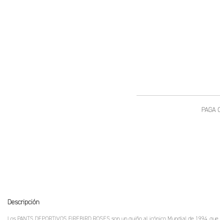
Descripción
Los PANTS DEPORTIVOS FIREBIRD ROSES son un guiño al icónico Mundial de 1994, que mezc