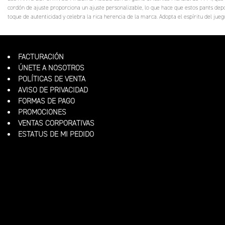
cordón de ajuste proporciona un ajuste personalizable, lo que hace que estos pants depo
toque de autenticidad y celebra la rica herencia de la marca. Adopta el espíritu del jue
FACTURACIÓN
ÚNETE A NOSOTROS
POLÍTICAS DE VENTA
AVISO DE PRIVACIDAD
FORMAS DE PAGO
PROMOCIONES
VENTAS CORPORATIVAS
ESTATUS DE MI PEDIDO