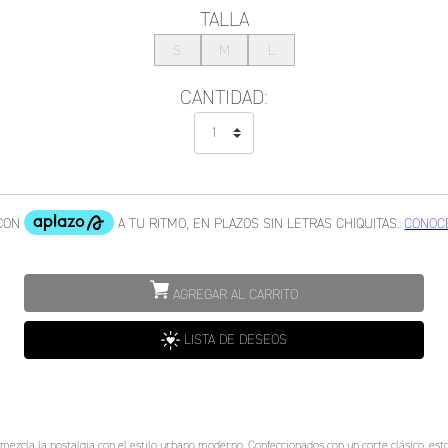
TALLA
S
M
L
CANTIDAD:
AGREGAR AL CARRITO
LISTA DE DESEOS
la la nostalgia con el estilo urbano moderno. Confeccionados con un corte clásico, estos 