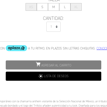
XS
S
M
L
XL
CANTIDAD:
AGREGAR AL CARRITO
LISTA DE DESEOS
emporáneo con la chamarra anthem visitante de la Selección Nacional de México, un tributo a
 escudo bordado y el logo del Trifolio añaden autenticidad a tu look. Diseñada para los segui