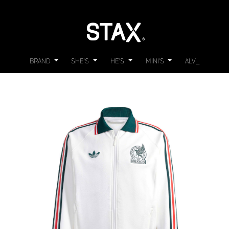
BRAND
SHE'S
HE'S
MINI'S
ALV_