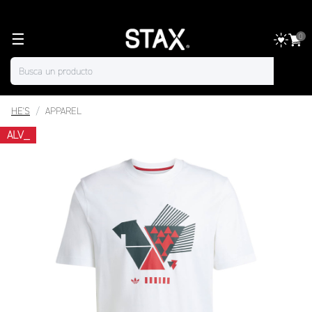
☰
0
HE'S
APPAREL
ALV_