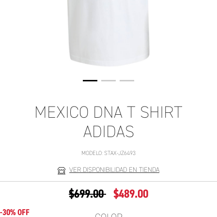
MEXICO DNA T SHIRT
ADIDAS
MODELO:
STAX-JZ6493
VER DISPONIBILIDAD EN TIENDA
PRECIO REDUCIDO DE
A
$699.00
$489.00
-30% OFF