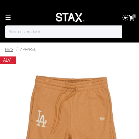
☰
0
HE'S
APPAREL
ALV_