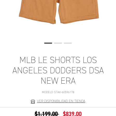
MLB LE SHORTS LOS
ANGELES DODGERS DSA
NEW ERA
MODELO:
STAX-60596178
VER DISPONIBILIDAD EN TIENDA
PRECIO REDUCIDO DE
A
$1,199.00
$839.00