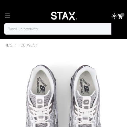
☰
0
HE'S
FOOTWEAR