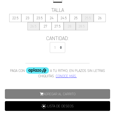
TALLA
22.5
23
23.5
24
24.5
25
25.5
26
26.5
27
27.5
28
28.5
CANTIDAD:
AGREGAR AL CARRITO
LISTA DE DESEOS