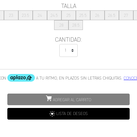
TALLA
5
23
23.5
24
24.5
25
25.5
26
26.5
27
28
28.5
CANTIDAD:
AGREGAR AL CARRITO
LISTA DE DESEOS