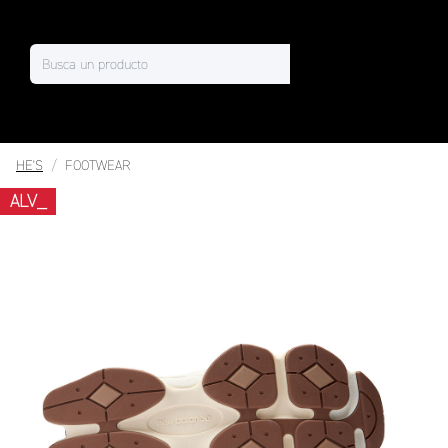
HE'S
FOOTWEAR
ALV_