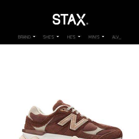
BRAND
SHE'S
HE'S
MINI'S
ALV_