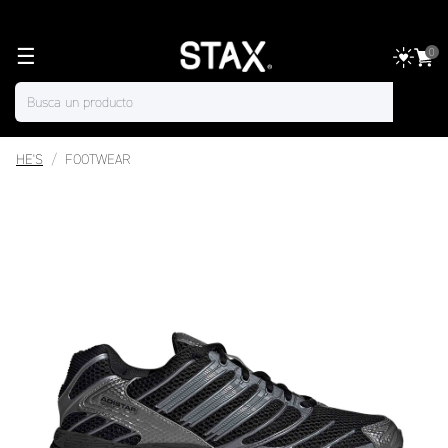
☰
0
HE'S
FOOTWEAR