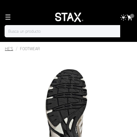
☰
0
HE'S
FOOTWEAR