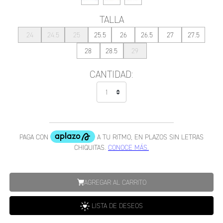
TALLA
24
24.5
25
25.5
26
26.5
27
27.5
28
28.5
29
CANTIDAD:
AGREGAR AL CARRITO
LISTA DE DESEOS