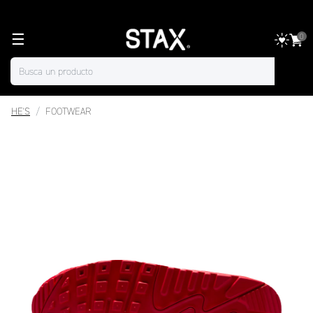
☰
0
HE'S
FOOTWEAR