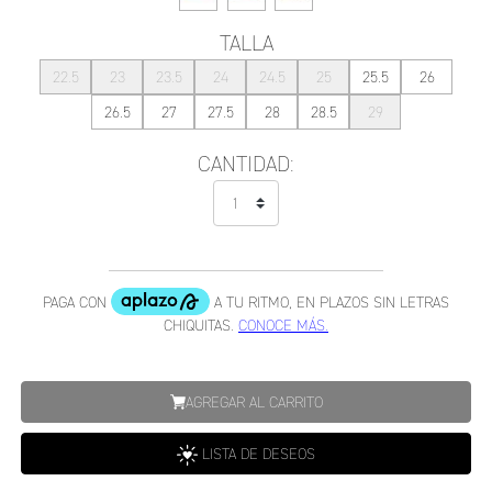
TALLA
22.5
23
23.5
24
24.5
25
25.5
26
26.5
27
27.5
28
28.5
29
CANTIDAD:
AGREGAR AL CARRITO
LISTA DE DESEOS