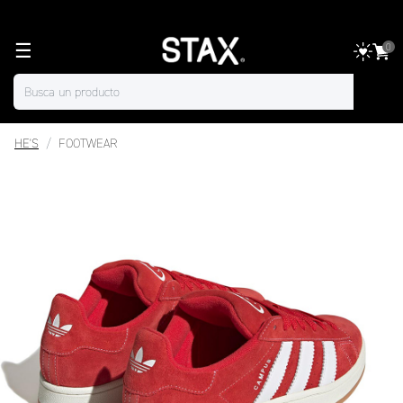
☰
0
HE'S
FOOTWEAR