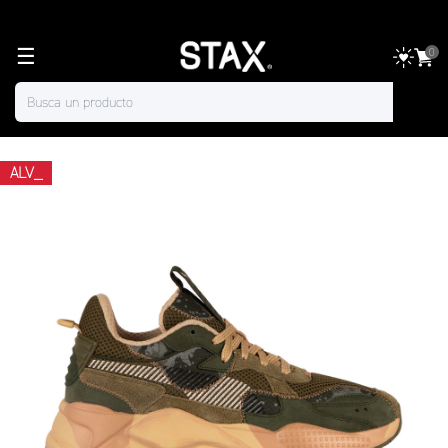
☰
0
ALV_