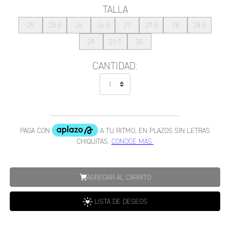
TALLA
25
25.5
26
26.5
27
27.5
28
28.5
29
29.5
30
CANTIDAD:
AGREGAR AL CARRITO
LISTA DE DESEOS