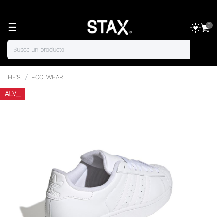
☰
0
HE'S
FOOTWEAR
ALV_