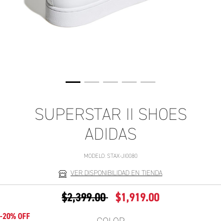
SUPERSTAR II SHOES
ADIDAS
MODELO:
STAX-JI0080
VER DISPONIBILIDAD EN TIENDA
PRECIO REDUCIDO DE
A
$2,399.00
$1,919.00
-20% OFF