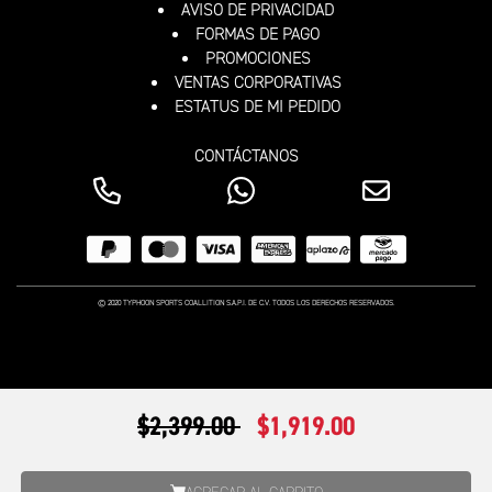
AVISO DE PRIVACIDAD
FORMAS DE PAGO
PROMOCIONES
VENTAS CORPORATIVAS
ESTATUS DE MI PEDIDO
CONTÁCTANOS
© 2020 TYPHOON SPORTS COALLITION S.A.P.I. DE C.V. TODOS LOS DERECHOS RESERVADOS.
PRECIO REDUCIDO DE
A
$2,399.00
$1,919.00