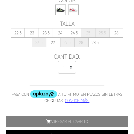
COLOR
TALLA
22.5
23
23.5
24
24.5
25
25.5
26
26.5
27
27.5
28
28.5
CANTIDAD:
AGREGAR AL CARRITO