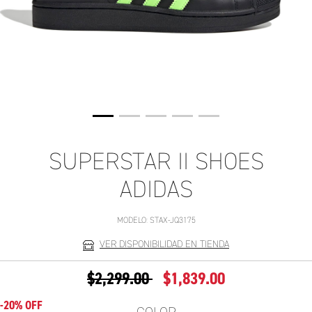
SUPERSTAR II SHOES
ADIDAS
MODELO:
STAX-JQ3175
VER DISPONIBILIDAD EN TIENDA
PRECIO REDUCIDO DE
A
$2,299.00
$1,839.00
-20% OFF