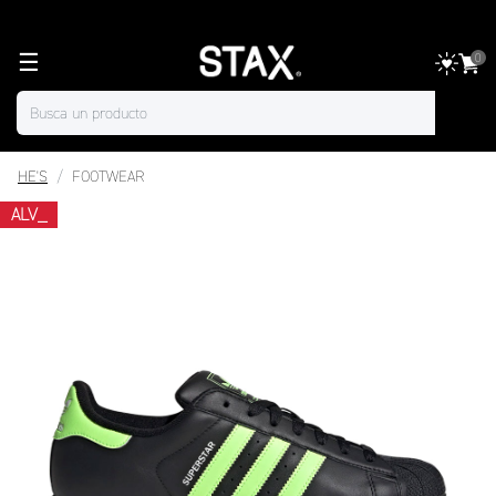
☰
0
HE'S
FOOTWEAR
ALV_