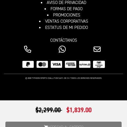
AVISO DE PRIVACIDAD
FORMAS DE PAGO
PROMOCIONES
VENTAS CORPORATIVAS
ESTATUS DE MI PEDIDO
CONTÁCTANOS
© 2020 TYPHOON SPORTS COALLITION S.A.P.I. DE C.V. TODOS LOS DERECHOS RESERVADOS.
PRECIO REDUCIDO DE
A
$2,299.00
$1,839.00