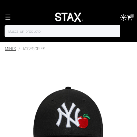
☰
0
MINI'S
ACCESORIES