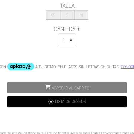
TALLA
XS
S
M
CANTIDAD:
AGREGAR AL CARRITO
LISTA DE DESEOS
da silueta de los track suits. El tejido tricot suave luce las 3 Franjas en contraste para 