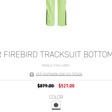
 FIREBIRD TRACKSUIT BOTTO
MODELO:
STAX-JV8591
VER DISPONIBILIDAD EN TIENDA
PRECIO REDUCIDO DE
A
$879.00
$527.00
COLOR