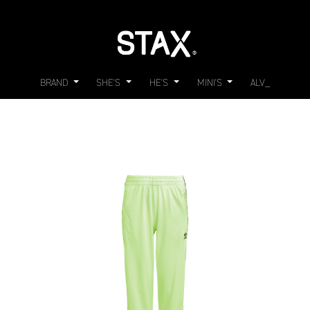
BRAND
SHE'S
HE'S
MINI'S
ALV_