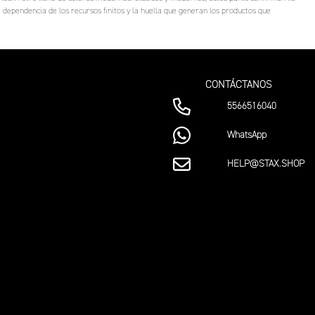
 dependencia de los recursos finitos y la huella que generan los productos que
CONTÁCTANOS
5566516040
WhatsApp
HELP@STAX.SHOP