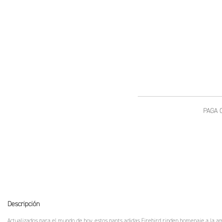
Descripción
Actualizados para el mundo de hoy, estos pants adidas Firebird rinden homenaje a la ama