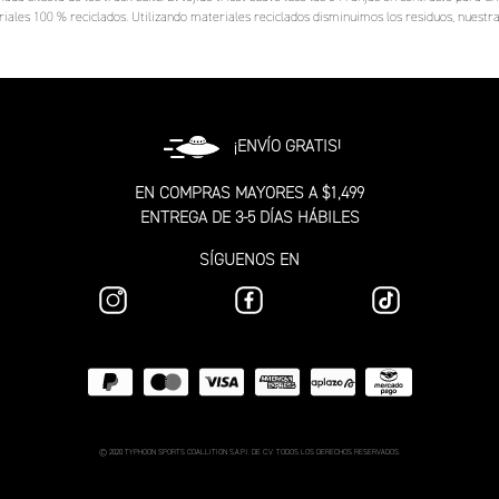
riales 100 % reciclados. Utilizando materiales reciclados disminuimos los residuos, nuestra
¡ENVÍO GRATIS!
EN COMPRAS MAYORES A $1,499
ENTREGA DE 3-5 DÍAS HÁBILES
SÍGUENOS EN
© 2020 TYPHOON SPORTS COALLITION S.A.P.I. DE C.V. TODOS LOS DERECHOS RESERVADOS.