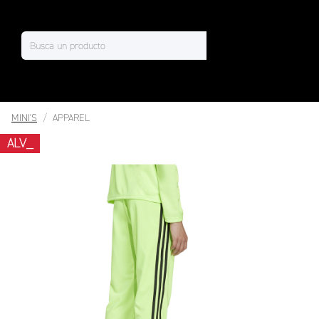
MINI'S
APPAREL
ALV_