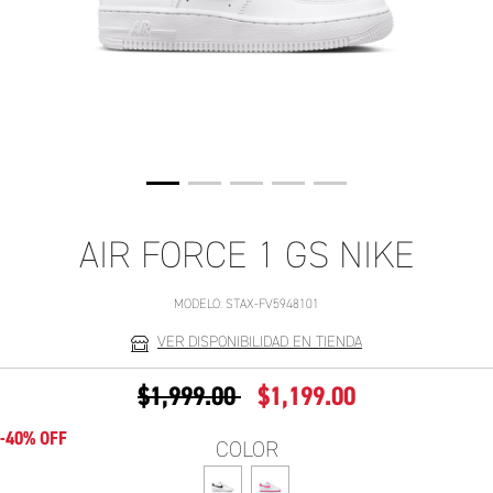
AIR FORCE 1 GS NIKE
MODELO:
STAX-FV5948101
VER DISPONIBILIDAD EN TIENDA
PRECIO REDUCIDO DE
A
$1,999.00
$1,199.00
-40% OFF
COLOR