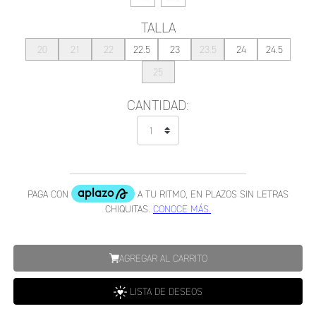
TALLA
20
21
22
22.5
23
23.5
24
24.5
25
CANTIDAD:
AGREGAR AL CARRITO
LISTA DE DESEOS