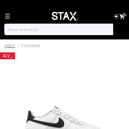
☰
0
MINI'S
FOOTWEAR
ALV_