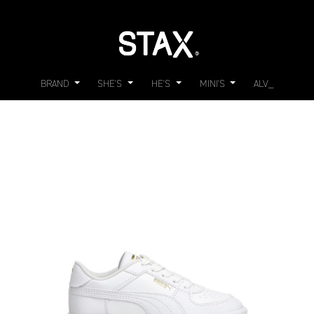
BRAND
SHE'S
HE'S
MINI'S
ALV_