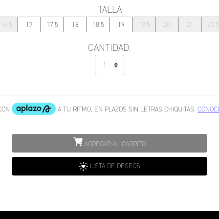
TALLA
16.5
17
17.5
18
18.5
19
19.5
20
21
21.5
CANTIDAD:
AGREGAR AL CARRITO
LISTA DE DESEOS