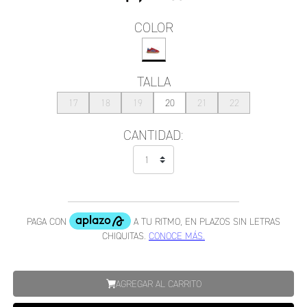
COLOR
TALLA
17
18
19
20
21
22
CANTIDAD:
AGREGAR AL CARRITO