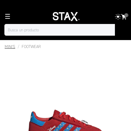
☰
0
MINI'S
FOOTWEAR